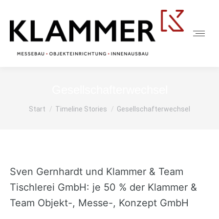
Gesellschafterwechsel
Sie befinden sich hier:
Start
Timeline Stories
Gesellschafterwechsel
Sven Gernhardt und Klammer & Team
Tischlerei GmbH: je 50 % der Klammer &
Team Objekt-, Messe-, Konzept GmbH