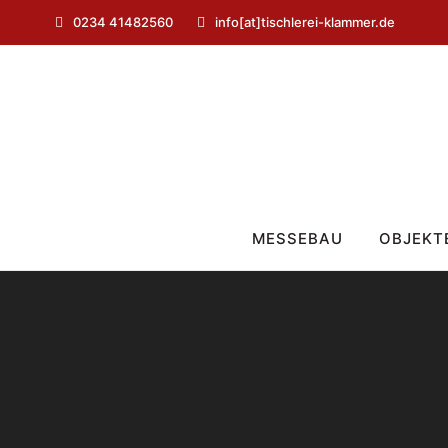
0234 41482560
info[at]tischlerei-klammer.de
MESSEBAU
OBJEKT