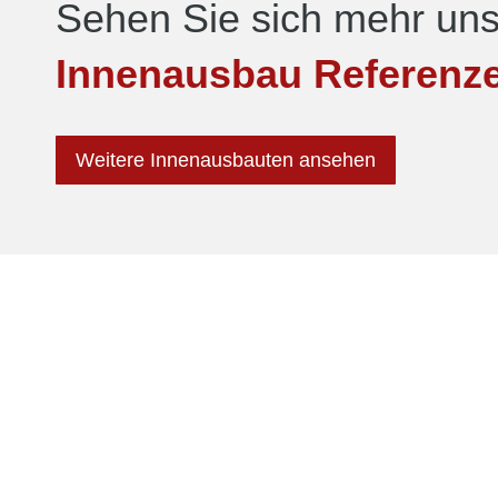
Sehen Sie sich mehr uns
Tischlerei Klammer GmbH
| Seilfahrt 11 | 44809 Bochum
Innenausbau Referenz
Michael van der Meulen
– öffentlich bestellter und vere
Weitere Innenausbauten ansehen