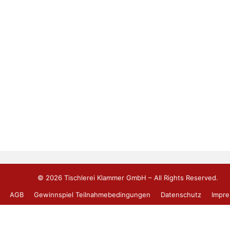
st unser
Handwerk.
 | Tel. 0234 41 48 25 60 |
info[at]tischlerei-klammer.de
idigter Sachverständiger für das Tischlerhandwerk |
www.sv-vdm
© 2026 Tischlerei Klammer GmbH – All Rights Reserved.
AGB
Gewinnspiel Teilnahmebedingungen
Datenschutz
Impr