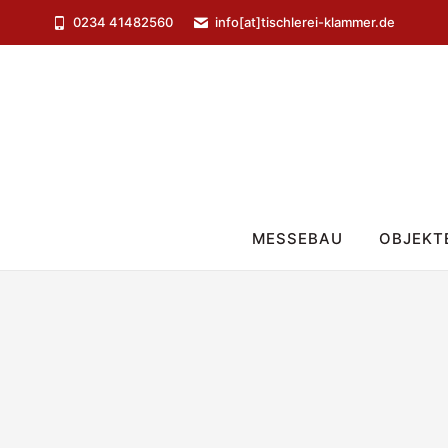
0234 41482560
info[at]tischlerei-klammer.de
MESSEBAU
OBJEKT