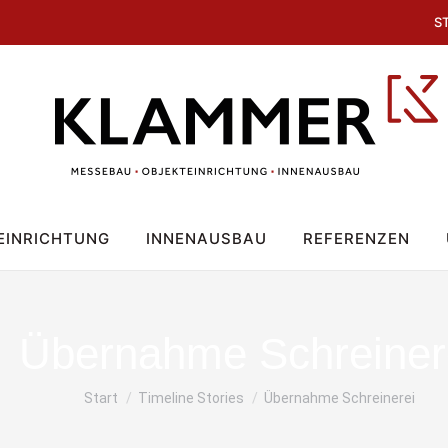
S
EINRICHTUNG
INNENAUSBAU
REFERENZEN
Übernahme Schreiner
Sie befinden sich hier:
Start
Timeline Stories
Übernahme Schreinerei