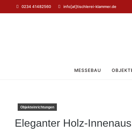
0234 41482560
info[at]tischlerei-klammer.de
MESSEBAU
OBJEKT
Objekteinrichtungen
Eleganter Holz-Innenau