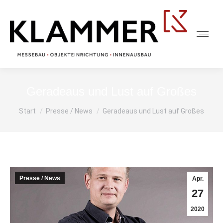
Geradeaus und Lust auf Großes
Sie befinden sich hier:
Start
Presse / News
Geradeaus und Lust auf Großes
Presse / News
Apr.
27
2020