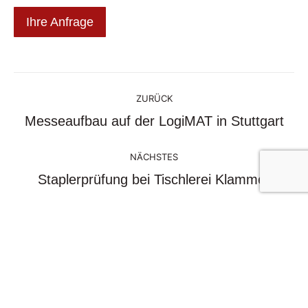
Ihre Anfrage
Kommentarnavigation
ZURÜCK
Vorheriger
Messeaufbau auf der LogiMAT in Stuttgart
Beitrag:
NÄCHSTES
Nächster
Staplerprüfung bei Tischlerei Klammer
Beitrag:
Ähnliche Beiträge